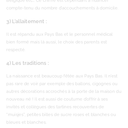
Belgique etc… Ce chiffre est cependant à nuancer
compte-tenu du nombre d’accouchements à domicile.
3) L’allaitement :
Il est répandu aux Pays Bas et le personnel médical
bien formé mais là aussi, le choix des parents est
respecté.
4) Les traditions :
La naissance est beaucoup fêtée aux Pays Bas. Il n’est
pas rare de voir par exemple des ballons, cigognes ou
autres décorations accrochés à la porte de la maison du
nouveau né ! Il est aussi de coutume d’offrir à ses
invités et collègues des tartines recouvertes de
“muisjes”, petites billes de sucre roses et blanches ou
bleues et blanches.