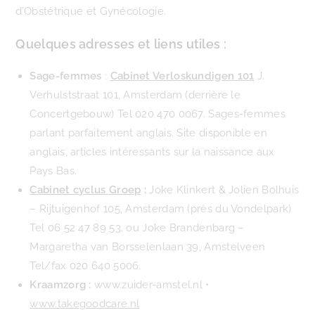
d’Obstétrique et Gynécologie.
Quelques adresses et liens utiles :
Sage-femmes
:
Cabinet Verloskundigen 101
J.
Verhulststraat 101, Amsterdam (derrière le
Concertgebouw) Tel 020 470 0067. Sages-femmes
parlant parfaitement anglais. Site disponible en
anglais, articles intéressants sur la naissance aux
Pays Bas.
Cabinet cyclus Groep
:
Joke Klinkert & Jolien Bolhuis
– Rijtuigenhof 105, Amsterdam (près du Vondelpark)
Tel 06 52 47 89 53
. ou Joke Brandenbarg –
Margaretha van Borsselenlaan 39, Amstelveen
Tel/fax 020 640 5006.
Kraamzorg :
www.zuider-amstel.nl •
www.takegoodcare.nl