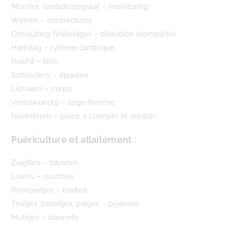
Monitor, cardiotocograaf – monitoring
Weeën – contractions
Ontsluiting (Volledige) – dilatation (complète)
Hartslag – rythme cardiaque
Hoofd – tête
Schouders – épaules
Lichaam – corps
Verloskundig – sage-femme
Navelklem – pince à clamper le cordon
Puériculture et allaitement :
Zuigfles – biberon
Luiers – couches
Rompertjes – bodies
Truitjes, broekjes, pakjes – pyjamas
Mutsjes – bonnets