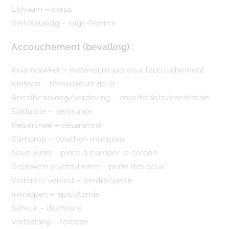
Lichaam – corps
Verloskundig – sage-femme
Accouchement (bevalling) :
Kraampakket – matériel requis pour l’accouchement
Klossen – réhausseurs de lit
Anesthesioloog/verdoving – anesthésiste/anesthésie
Epidurale – péridurale
Keisersnee – césarienne
Slijmprop – bouchon muqueux
Navelklem – pince à clamper le cordon
Gebroken vruchtvliezen – perte des eaux
Verloren/verliest – perdre/perte
Inknippen – épisiotomie
Scheur – déchirure
Verlostang – forceps