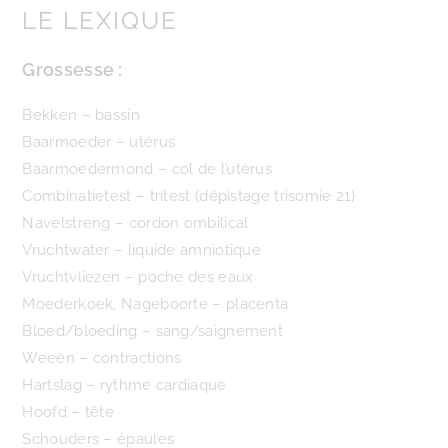
LE LEXIQUE
Grossesse :
Bekken – bassin
Baarmoeder – utérus
Baarmoedermond – col de l’utérus
Combinatietest – tritest (dépistage trisomie 21)
Navelstreng – cordon ombilical
Vruchtwater – liquide amniotique
Vruchtvliezen – poche des eaux
Moederkoek, Nageboorte – placenta
Bloed/bloeding – sang/saignement
Weeën – contractions
Hartslag – rythme cardiaque
Hoofd – tête
Schouders – épaules