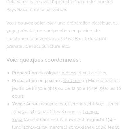
Cela va de paire avec l’approche “naturelle” que les
Pays Bas ont de la naissance.
Vous pouvez opter pour une préparation classique, du
yoga prénatal, une préparation en piscine, de
l’haptonomie (inventée aux Pays Bas !), du chant
prénatal, de l’acupuncture etc…
Voici quelques coordonnées :
Préparation classique :
Access
et ses ateliers.
Préparation en piscine :
Oerbron
ou Mirandabad les
jeudis de 8h30 à 9h15 ou de 12:30 à 13h15. 55€ les 10
cours
Yoga :
Aurora (canaux est), Herengracht 607 – jeudi
17h45 à 19h15. 120€ les 8 cours et
Iyengar
Yoga
(Amsterdam Est), Nieuwe Achtergracht 134 –
lundi 10h15-11h15 mercredi 20h15-21h45. 100€ les 10