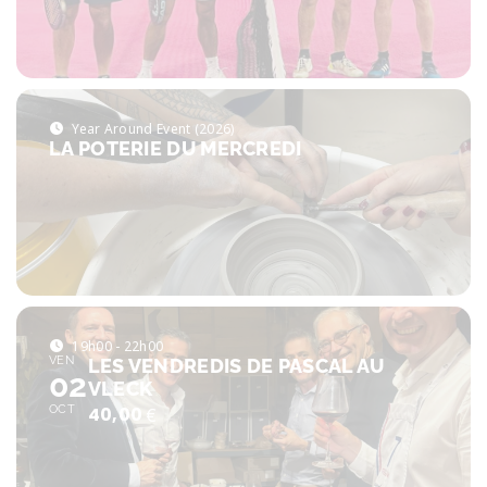
Year Around Event (2026)
LA POTERIE DU MERCREDI
19h00 - 22h00
VEN
LES VENDREDIS DE PASCAL AU
02
VLECK
OCT
40,00
€