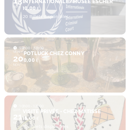
13
INTERNATIONALE/MUSÉE ESCHER
NOV
10,00
€
20 Billets disponibles
19h00 - 22h00
VEN
POTLUCK CHEZ CONNY
20
0,00
€
NOV
10h00 - 12h00
SAM
VISITE PRIVÉE - CHEZ MATISSE
21
15,00
€
NOV
15 Billets disponibles