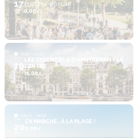
17
VENEZ NOMBREUX!
0,00
€
SEP
30 Billets disponibles
9h00 - 11h30
SAM
LES ESSENTIELS D'AMSTERDAM - LE
19
CENTRE
SEP
15,00
€
10h00 - 16h00
DIM
ÇA MARCHE...À LA PLAGE !
20
0,00
€
SEP