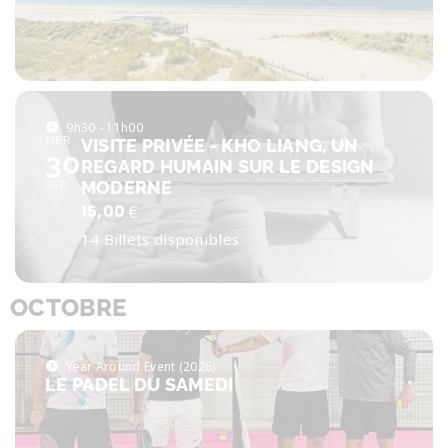
9h30 - 11h00
MER
VISITE PRIVÉE - KHO LIANG, UN
30
REGARD HUMAIN SUR LE DESIGN
MODERNE
SEP
15,00
€
14 Billets disponibles
OCTOBRE
Year Around Event (2026)
LE PADEL DU SAMEDI