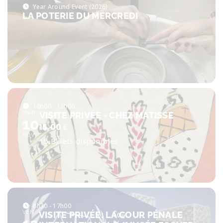
Year Around Event (2026)
LA POTERIE DU MERCREDI
10h00 - 12h00
MAR
VISITE PRIVÉE - CHEZ MATISSE
10
15,00
€
NOV
15 Billets disponibles
8h30 - 17h00
VEN
VISITE PRIVÉE: LA COUR PÉNALE