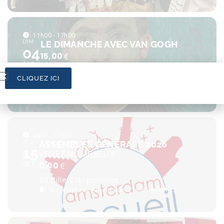
11h00 - 17h00
DIM
LE DIMANCHE AVEC VAN GOGH
04
15,00
€
OCT
15 Billets disponibles
CLIQUEZ ICI
9h30 - 11h30
JEU
ASSEMBLÉE GÉNÉRALE 2026
15
VENEZ NOMBREUX!
0,00
€
OCT
39 Billets disponibles
Tesselschade Arbeid Adelt
, Leidseplein 33