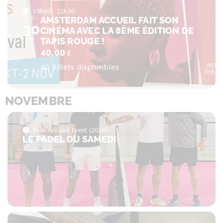
19h00 - 22h30
VEN
AMSTERDAM ACCUEIL FAIT SON
30
CINÉMA AVEC LA 8ÈME ÉDITION DE
TAPIS ROUGE !
OCT
40,00
€
40 Billets disponibles
NOVEMBRE
Year Around Event (2026)
LE PADEL DU SAMEDI