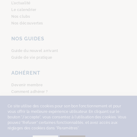
L’actualité
Le calendrier
Nos clubs
Nos découvertes
NOS GUIDES
Guide du nouvel arrivant
Guide de vie pratique
ADHÉRENT
Devenir membre
Comment adhérer ?
Se connecter
Ce site utilise des cookies pour son bon fonctionnement et pour
vous offrir la meilleure expérience utilisateur. En cliquant sur le
bouton "J'accepte", vous consentez à l'utilisation des cookies. Vous
pouvez "Refuser" certaines fonctionnalités, et avez accès aux
réglages des cookies dans "Paramètres".
COPYRIGHT © 2026
AMSTERDAM ACCUEIL
, TOUS DROITS RÉSERVÉS -
DESIGN