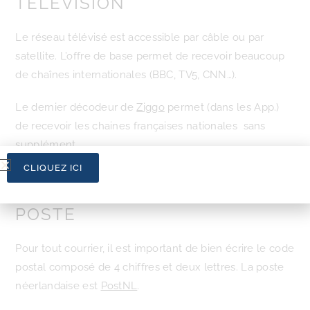
TÉLÉVISION
Le réseau télévisé est accessible par câble ou par
satellite. L’offre de base permet de recevoir beaucoup
de chaînes internationales (BBC, TV5, CNN…).
Le dernier décodeur de
Ziggo
permet (dans les App.)
de recevoir les chaines françaises nationales sans
supplément.
CLIQUEZ ICI
POSTE
Pour tout courrier, il est important de bien écrire le code
postal composé de 4 chiffres et deux lettres. La poste
néerlandaise est
PostNL
.