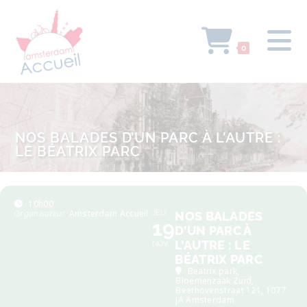
0
NOS BALADES D’UN PARC À L’AUTRE :
LE BÉATRIX PARC
10h00
Organisateur
Amsterdam Accueil
JEU
NOS BALADES
19
D’UN PARC À
L’AUTRE : LE
NOV
BÉATRIX PARC
Beatrix park
,
Bloemenzaak Zuid,
Beethovenstraat 121, 1077
JA Amsterdam