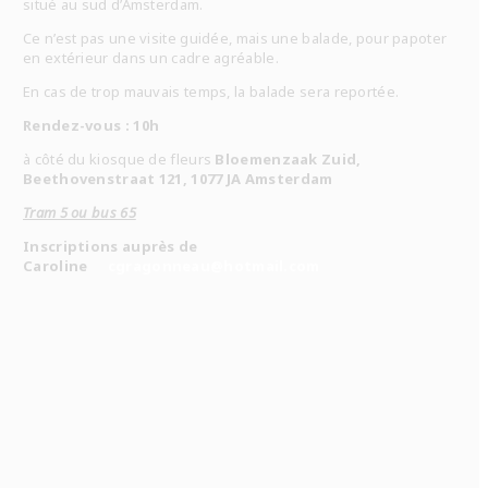
situé au sud d’Amsterdam.
Ce n’est pas une visite guidée, mais une balade, pour papoter
en extérieur dans un cadre agréable.
En cas de trop mauvais temps, la balade sera reportée.
Rendez-vous : 10h
à côté du kiosque de fleurs
Bloemenzaak Zuid,
Beethovenstraat 121, 1077 JA Amsterdam
Tram 5 ou bus 65
Inscriptions auprès de
Caroline
cgragonneau@hotmail.com