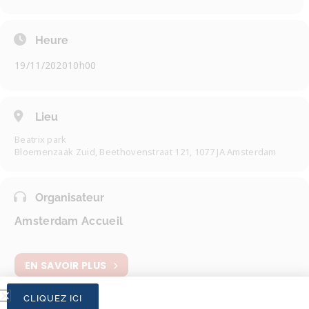
Heure
19/11/2020
10h00
Lieu
Beatrix park
Bloemenzaak Zuid, Beethovenstraat 121, 1077 JA Amsterdam
Organisateur
Amsterdam Accueil
EN SAVOIR PLUS
CLIQUEZ ICI