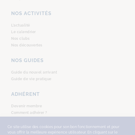
NOS ACTIVITÉS
L’actualité
Le calendrier
Nos clubs
Nos découvertes
NOS GUIDES
Guide du nouvel arrivant
Guide de vie pratique
ADHÉRENT
Devenir membre
Comment adhérer ?
Se connecter
Ce site utilise des cookies pour son bon fonctionnement et pour
vous offrir la meilleure expérience utilisateur. En cliquant sur le