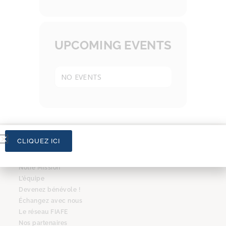
UPCOMING EVENTS
NO EVENTS
CLIQUEZ ICI
L’ASSOCIATION
Notre Mission
L’équipe
Devenez bénévole !
Échangez avec nous
Le réseau FIAFE
Nos partenaires