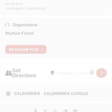
Vondelpark
Vondelpark 3, Amsterdam
Organisateur
Martine Fichot
EN SAVOIR PLUS
Get
Address - Club de marche [yplmjt5F3]
Destination Address - Club de ma
Directions
CALENDRIER
CALENDRIER GOOGLE