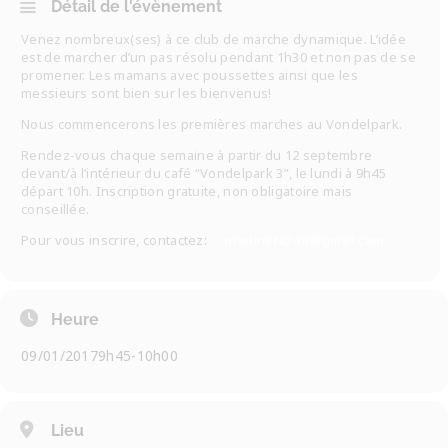
Détail de l'évènement
Venez nombreux(ses) à ce club de marche dynamique. L’idée
est de marcher d’un pas résolu pendant 1h30 et non pas de se
promener. Les mamans avec poussettes ainsi que les
messieurs sont bien sur les bienvenus!
Nous commencerons les premières marches au Vondelpark.
Rendez-vous chaque semaine à partir du 12 septembre
devant/à l’intérieur du café “Vondelpark 3”, le lundi à 9h45
départ 10h. Inscription gratuite, non obligatoire mais
conseillée.
Pour vous inscrire, contactez:
martinefichot@gmail.com
Heure
09/01/2017
9h45
-
10h00
Lieu