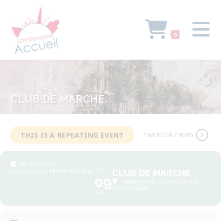
0
CLUB DE MARCHE
THIS IS A REPEATING EVENT
16/01/2017 9H45
9h45 - 10h00
Organisateur
Martine Fichot
LUN
CLUB DE MARCHE
09
Vondelpark
, Vondelpark 3,
Amsterdam
JAN