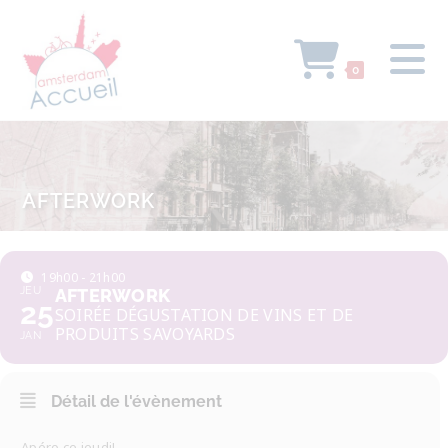
0
AFTERWORK
19h00 - 21h00
JEU
AFTERWORK
25
SOIRÉE DÉGUSTATION DE VINS ET DE
PRODUITS SAVOYARDS
JAN
Détail de l'évènement
Apéro ce jeudi!.