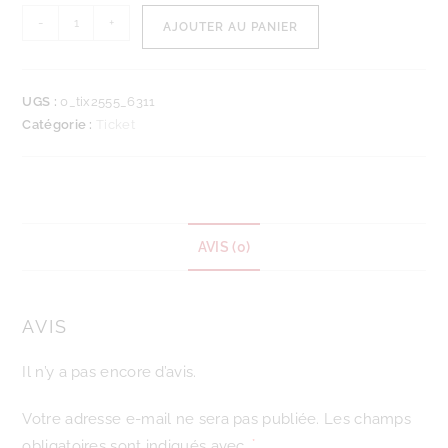
-
+
AJOUTER AU PANIER
UGS :
0_tix2555_6311
Catégorie :
Ticket
AVIS (0)
AVIS
Il n’y a pas encore d’avis.
Votre adresse e-mail ne sera pas publiée.
Les champs
obligatoires sont indiqués avec
*