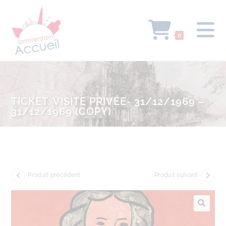
0
TICKET: VISITE PRIVÉE- 31/12/1969 –
31/12/1969 (COPY)
Produit précédent
Produit suivant
🔍