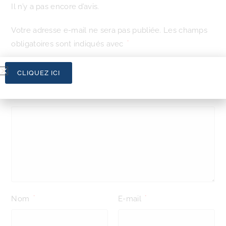
Il n’y a pas encore d’avis.
Votre adresse e-mail ne sera pas publiée.
Les champs
obligatoires sont indiqués avec
*
Votre note
*
CLIQUEZ ICI
Votre avis
*
Nom
E-mail
*
*