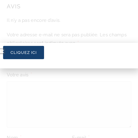
AVIS
Il n’y a pas encore d’avis.
Votre adresse e-mail ne sera pas publiée.
Les champs
obligatoires sont indiqués avec
*
CLIQUEZ ICI
Votre note
*
Votre avis
*
Nom
E-mail
*
*