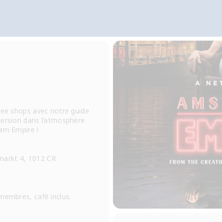
ffee shops avec notre guide
mersion dans l’atmosphère
dam Empire !
markt 4, 1012 CR
embres, café inclus.