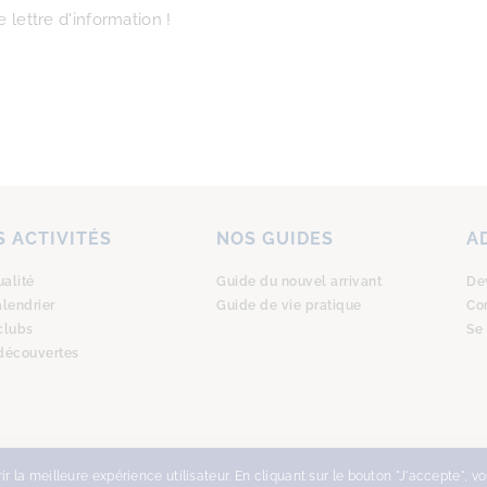
 lettre d'information !
 ACTIVITÉS
NOS GUIDES
A
ualité
Guide du nouvel arrivant
De
alendrier
Guide de vie pratique
Co
clubs
Se
découvertes
r la meilleure expérience utilisateur. En cliquant sur le bouton "J'accepte", v