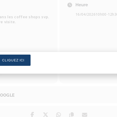
Heure
16/04/2026
10h00
-
12h3
ans les coffee shops svp.
e visite.
CLIQUEZ ICI
GOOGLE