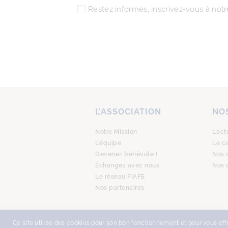
Restez informés, inscrivez-vous à notre
L’ASSOCIATION
NOS
Notre Mission
L’act
L’équipe
Le c
Devenez bénévole !
Nos 
Échangez avec nous
Nos 
Le réseau FIAFE
Nos partenaires
Ce site utilise des cookies pour son bon fonctionnement et pour vous offri