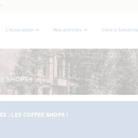
am
L’Association
Nos activités
Vivre à Amster
EE SHOPS !
VÉE : LES COFFEE SHOPS !