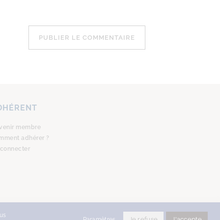
DHÉRENT
venir membre
mment adhérer ?
 connecter
ous
Je refuse
J'accepte
Paramètres