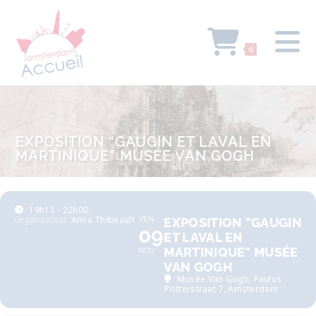
0
EXPOSITION “GAUGIN ET LAVAL EN
MARTINIQUE” MUSÉE VAN GOGH
19h15 - 22h00
Organisateur
Anna Thibeault
VEN
EXPOSITION "GAUGIN
09
ET LAVAL EN
MARTINIQUE" MUSÉE
NOV
VAN GOGH
Musée Van Gogh
, Paulus
Potterstraat 7, Amsterdam