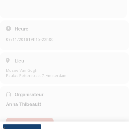
Heure
09/11/2018
19h15
-
22h00
Lieu
Musée Van Gogh
Paulus Potterstraat 7, Amsterdam
Organisateur
Anna Thibeault
EN SAVOIR PLUS