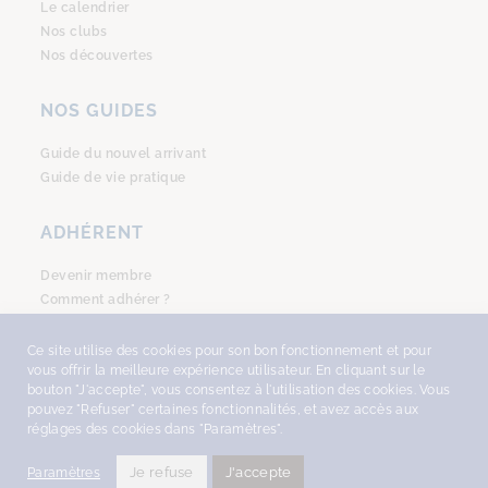
Le calendrier
Nos clubs
Nos découvertes
NOS GUIDES
Guide du nouvel arrivant
Guide de vie pratique
ADHÉRENT
Devenir membre
Comment adhérer ?
Se connecter
Ce site utilise des cookies pour son bon fonctionnement et pour
vous offrir la meilleure expérience utilisateur. En cliquant sur le
bouton "J'accepte", vous consentez à l'utilisation des cookies. Vous
pouvez "Refuser" certaines fonctionnalités, et avez accès aux
réglages des cookies dans "Paramètres".
COPYRIGHT © 2026
AMSTERDAM ACCUEIL
, TOUS DROITS RÉSERVÉS -
DESIGN
WITH ♥︎ BY NEKOSIGN
-
MENTIONS LÉGALES
•
POLITIQUE DE
Je refuse
J'accepte
Paramètres