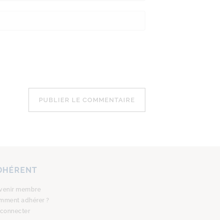
DHÉRENT
venir membre
mment adhérer ?
 connecter