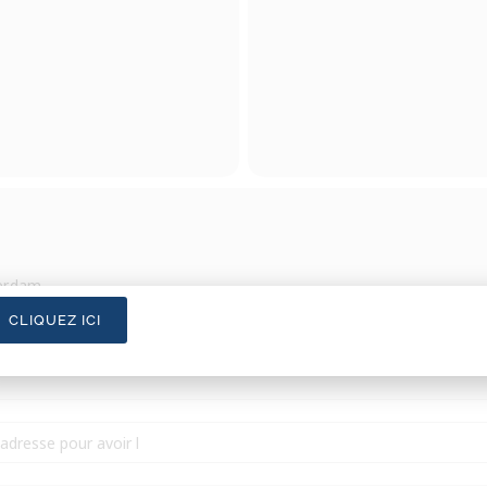
erdam
CLIQUEZ ICI
 guidée de prinseneiland [cjswoCPeI]