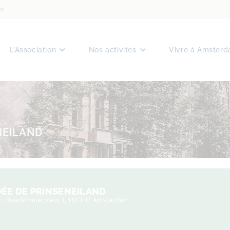
am
L’Association
Nos activités
Vivre à Amster
NEILAND
DÉE DE PRINSENEILAND
b
, Haarlemmerplein 3, 1013HP Amsterdam