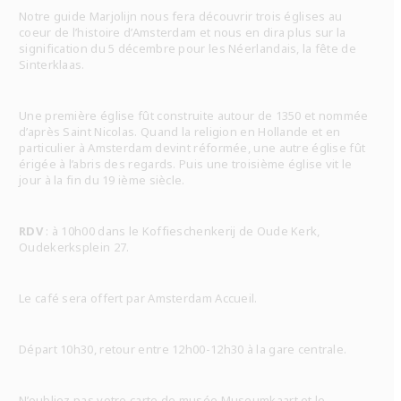
Notre guide Marjolijn nous fera découvrir trois églises au
coeur de l’histoire d’Amsterdam et nous en dira plus sur la
signification du 5 décembre pour les Néerlandais, la fête de
Sinterklaas.
Une première église fût construite autour de 1350 et nommée
d’après Saint Nicolas. Quand la religion en Hollande et en
particulier à Amsterdam devint réformée, une autre église fût
érigée à l’abris des regards. Puis une troisième église vit le
jour à la fin du 19 ième siècle.
RDV
: à 10h00 dans le Koffieschenkerij de Oude Kerk,
Oudekerksplein 27.
Le café sera offert par Amsterdam Accueil.
Départ 10h30, retour entre 12h00-12h30 à la gare centrale.
N’oubliez pas votre carte de musée Museumkaart et le