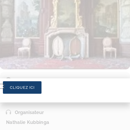
Heure
CLIQUEZ ICI
06/10/2016
10h00
-
12h30
Organisateur
Nathalie Kubbinga