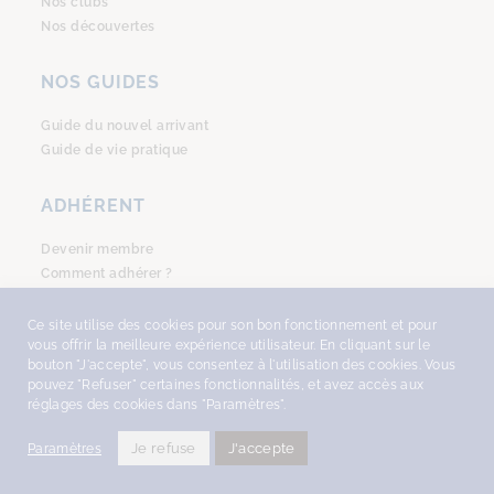
Nos clubs
Nos découvertes
NOS GUIDES
Guide du nouvel arrivant
Guide de vie pratique
ADHÉRENT
Devenir membre
Comment adhérer ?
Se connecter
Ce site utilise des cookies pour son bon fonctionnement et pour
vous offrir la meilleure expérience utilisateur. En cliquant sur le
bouton "J'accepte", vous consentez à l'utilisation des cookies. Vous
pouvez "Refuser" certaines fonctionnalités, et avez accès aux
réglages des cookies dans "Paramètres".
COPYRIGHT © 2026
AMSTERDAM ACCUEIL
, TOUS DROITS RÉSERVÉS -
DESIGN
WITH ♥︎ BY NEKOSIGN
-
MENTIONS LÉGALES
•
POLITIQUE DE
Je refuse
J'accepte
Paramètres
CONFIDENCIALITÉ
.