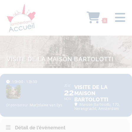
0
VISITE DE LA MAISON BARTOLOTTI
10h00 - 12h30
JEU
VISITE DE LA
22
MAISON
BARTOLOTTI
NOV
Maison Bartolotti
, 170,
Organisateur
Marjolaine van Eys
Herengracht, Amsterdam
Détail de l'évènement