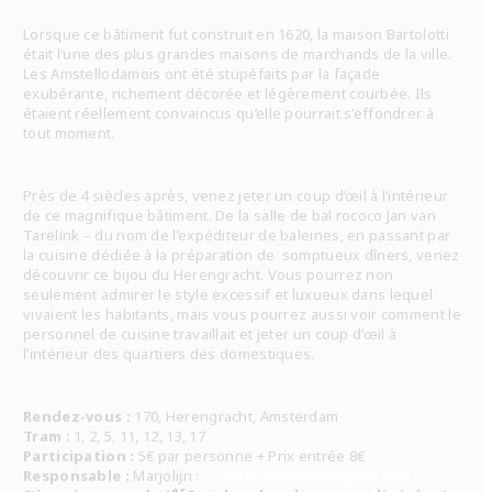
Lorsque ce bâtiment fut construit en 1620, la maison Bartolotti
était l’une des plus grandes maisons de marchands de la ville.
Les Amstellodamois ont été stupéfaits par la façade
exubérante, richement décorée et légèrement courbée. Ils
étaient réellement convaincus qu’elle pourrait s’effondrer à
tout moment.
Près de 4 siècles après, venez jeter un coup d’œil à l’intérieur
de ce magnifique bâtiment. De la salle de bal rococo Jan van
Tarelink – du nom de l’expéditeur de baleines, en passant par
la cuisine dédiée à la préparation de somptueux dîners, venez
découvrir ce bijou du Herengracht. Vous pourrez non
seulement admirer le style excessif et luxueux dans lequel
vivaient les habitants, mais vous pourrez aussi voir comment le
personnel de cuisine travaillait et jeter un coup d’œil à
l’intérieur des quartiers des domestiques.
Rendez-vous :
170, Herengracht, Amsterdam
Tram :
1, 2, 5, 11, 12, 13, 17
Participation :
5€ par personne + Prix entrée 8€
Responsable :
Marjolijn :
marjolijnvaneys@gmail.com
er