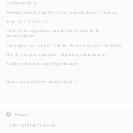
conférencière.
Museumstraat 1 Amsterdam. La visite durera 1 heure.
Tram: 2, 5, 7, 10 et 12
L’entrée sera gratuite sur présentation de la
Museumkaart
Participation : 5 € par famille, 7€ pour les non-membres
Nombre de participants : 14 personnes maximum
Elodie :
elodie.parison@gmail.com
N’oubliez pas votre Museumkaart !
Heure
27/05/2018
14h15
-
15h30