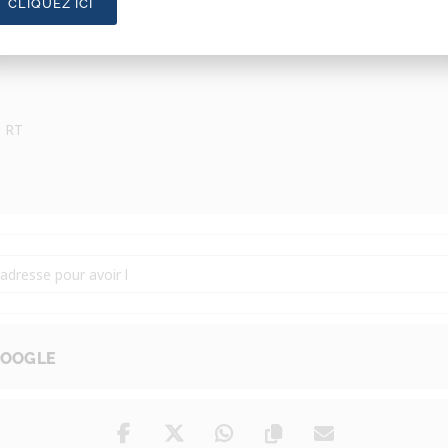
CLIQUEZ ICI
3 RT
Rouge Frans Filmfestival [P2ps9RZl2]
GOOGLE