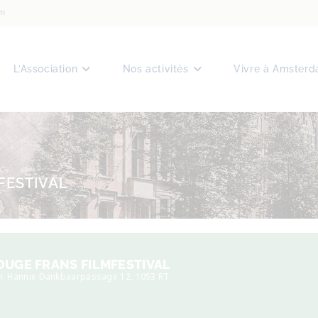
am
L’Association
Nos activités
Vivre à Amster
FESTIVAL
OUGE FRANS FILMFESTIVAL
n
, Hannie Dankbaarpassage 12, 1053 RT