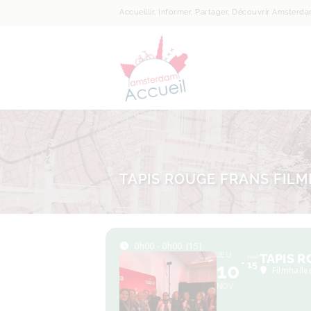
Accueillir, Informer, Partager, Découvrir Amsterd
TAPIS ROUGE FRANS FILM
0h00 - 0h00
(15)
JEU
TAPIS R
MAR
10
15
Filmhalle
NOV