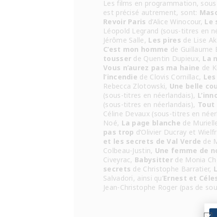
Les films en programmation, sous-ti
est précisé autrement, sont:
Mas
Revoir Paris
d’Alice Winocour,
Le 
Léopold Legrand (sous-titres en n
Jérôme Salle,
Les pires
de Lise A
C’est mon homme
de Guillaume 
tousser
de Quentin Dupieux,
La n
Vous n’aurez pas ma haine
de Ki
l’incendie
de Clovis Cornillac,
Les
Rebecca Zlotowski,
Une belle co
(sous-titres en néerlandais),
L’inn
(sous-titres en néerlandais),
Tout
Céline Devaux (sous-titres en néer
Noé,
La page blanche
de Muriell
pas trop
d’Olivier Ducray et Wiel
et les secrets de Val Verde
de M
Colbeau-Justin,
Une femme de n
Civeyrac,
Babysitter
de Monia Ch
secrets
de Christophe Barratier,
Salvadori, ainsi qu’
Ernest et Céle
Jean-Christophe Roger (pas de sous