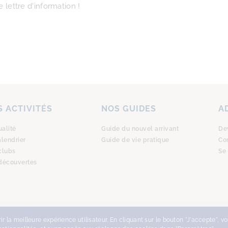
 lettre d'information !
 ACTIVITÉS
NOS GUIDES
A
ualité
Guide du nouvel arrivant
De
alendrier
Guide de vie pratique
Co
clubs
Se
découvertes
r la meilleure expérience utilisateur. En cliquant sur le bouton "J'accepte", v
CUEIL
, TOUS DROITS RÉSERVÉS -
DESIGN WITH ♥︎ BY NEKOSIGN
-
MENTIONS LÉGALES