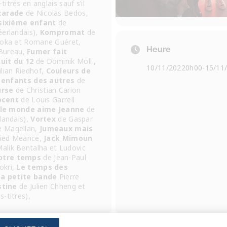
trés en anglais sauf s’il
carade
de Nicolas Bedos,
sixième enfant
de
éerlandais),
Kompromat
de
koka et Romane Guéret,
Heure
Bureau,
Fumer fait
uit du 12
de Dominik Moll ,
10/11/2022
0h00
-
15/11
lian Riedhof,
Couleurs de
 enfants des autres
de
urse
de Christian Carion
ocent
de Louis Garrell
 le monde aime Jeanne
de
landais),
Vortex
de Gaspar
e Magellan,
Jumeaux mais
fried Meance,
Jack Mimoun
alik Bentalha et Ludovic
otre temps
de Jean-Paul
okri,
Le temps des
La petite bande
Pierre
stine
de Julien Chheng et
-titres),