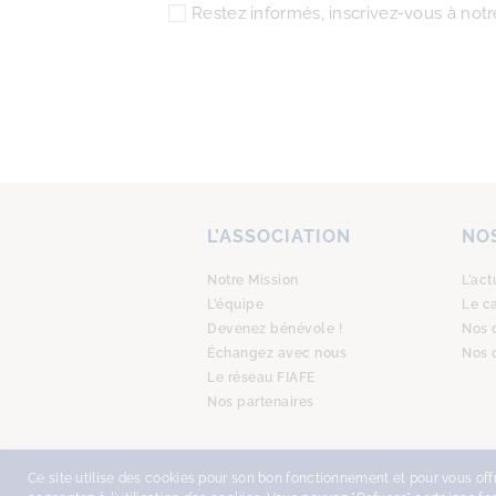
Restez informés, inscrivez-vous à notre
L’ASSOCIATION
NOS
Notre Mission
L’act
L’équipe
Le c
Devenez bénévole !
Nos 
Échangez avec nous
Nos 
Le réseau FIAFE
Nos partenaires
Ce site utilise des cookies pour son bon fonctionnement et pour vous offri
COPYRIGHT © 2026
AMSTERDAM AC