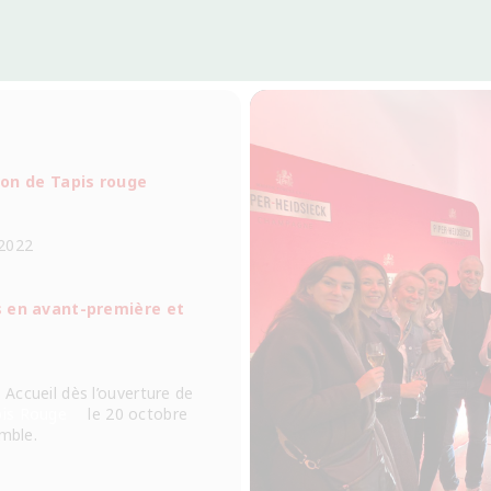
on de Tapis rouge
2022
ns en avant-première et
Accueil dès l’ouverture de
pis Rouge
le 20 octobre
emble.