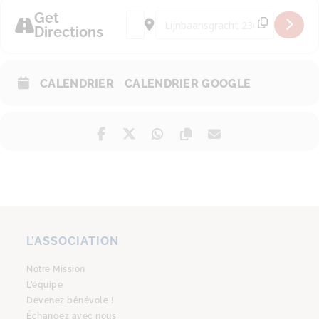
Get
Address - Séance Ciné [xDFad6oxy]
Destination Address - Séance C
Directions
CALENDRIER
CALENDRIER GOOGLE
L’ASSOCIATION
Notre Mission
L’équipe
Devenez bénévole !
Échangez avec nous