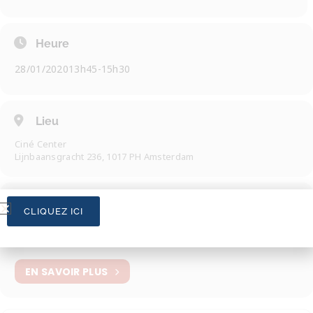
Heure
28/01/2020
13h45
-
15h30
Lieu
Ciné Center
Lijnbaansgracht 236, 1017 PH Amsterdam
Organisateur
CLIQUEZ ICI
Cécile Schoenmakers
EN SAVOIR PLUS