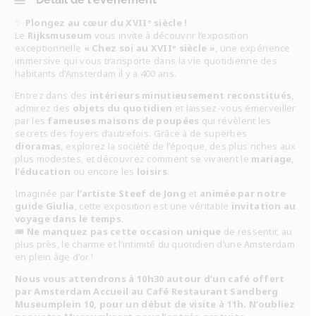
✨
Plongez au cœur du XVIIᵉ siècle !
Le
Rijksmuseum
vous invite à découvrir l’exposition
exceptionnelle
« Chez soi au XVIIᵉ siècle »
, une expérience
immersive qui vous transporte dans la vie quotidienne des
habitants d’Amsterdam il y a 400 ans.
Entrez dans des
intérieurs minutieusement reconstitués
,
admirez des
objets du quotidien
et laissez-vous émerveiller
par les
fameuses maisons de poupées
qui révèlent les
secrets des foyers d’autrefois. Grâce à de superbes
dioramas
, explorez la société de l’époque, des plus riches aux
plus modestes, et découvrez comment se vivaient le
mariage
,
l’éducation
ou encore les
loisirs
.
Imaginée par
l’artiste Steef de Jong
et
animée par notre
guide Giulia
, cette exposition est une véritable
invitation au
voyage dans le temps
.
🎟️
Ne manquez pas cette occasion unique
de ressentir, au
plus près, le charme et l’intimité du quotidien d’une Amsterdam
en plein âge d’or !
Nous vous attendrons à 10h30 autour d’un café offert
par Amsterdam Accueil au Café Restaurant
Sandberg
Museumplein 10, pour un début de visite à 11h. N’oubliez