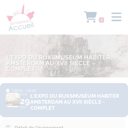
0
L’EXPO DU RIJKSMUSEUM HABITER
AMSTERDAM AU XVII SIÈCLE –
COMPLET
10h30 - 12h30
SAM
L'EXPO DU RIJKSMUSEUM HABITER
29
AMSTERDAM AU XVII SIÈCLE -
COMPLET
NOV
Détail de l'évènement