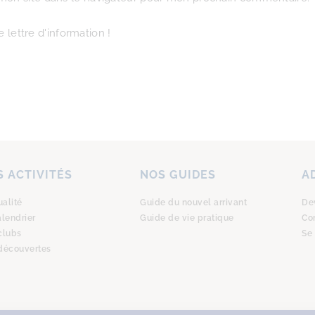
 lettre d'information !
 ACTIVITÉS
NOS GUIDES
A
ualité
Guide du nouvel arrivant
De
alendrier
Guide de vie pratique
Co
clubs
Se
découvertes