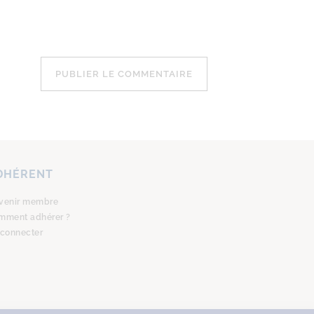
DHÉRENT
venir membre
mment adhérer ?
 connecter