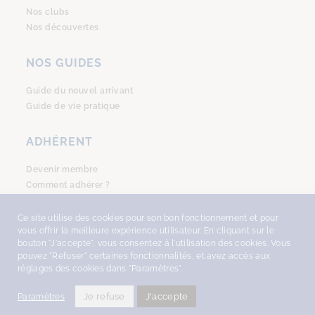
Nos clubs
Nos découvertes
NOS GUIDES
Guide du nouvel arrivant
Guide de vie pratique
ADHÉRENT
Devenir membre
Comment adhérer ?
Se connecter
Ce site utilise des cookies pour son bon fonctionnement et pour
vous offrir la meilleure expérience utilisateur. En cliquant sur le
bouton "J'accepte", vous consentez à l'utilisation des cookies. Vous
pouvez "Refuser" certaines fonctionnalités, et avez accès aux
réglages des cookies dans "Paramètres".
COPYRIGHT © 2026
AMSTERDAM ACCUEIL
, TOUS DROITS RÉSERVÉS -
DESIGN
WITH ♥︎ BY NEKOSIGN
-
MENTIONS LÉGALES
•
POLITIQUE DE
Je refuse
J'accepte
Paramètres
CONFIDENCIALITÉ
.