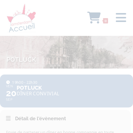
0
POTLUCK
19h00 - 22h30
VEN
POTLUCK
20
DÎNER CONVIVIAL
SEP
Détail de l'évènement
Envie de partager un dîner en bonne compagnie en toute