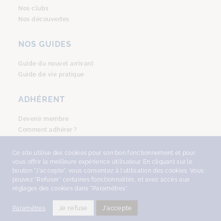
Nos clubs
Nos découvertes
NOS GUIDES
Guide du nouvel arrivant
Guide de vie pratique
ADHÉRENT
Devenir membre
Comment adhérer ?
Se connecter
Ce site utilise des cookies pour son bon fonctionnement et pour
vous offrir la meilleure expérience utilisateur. En cliquant sur le
bouton "J'accepte", vous consentez à l'utilisation des cookies. Vous
pouvez "Refuser" certaines fonctionnalités, et avez accès aux
réglages des cookies dans "Paramètres".
COPYRIGHT © 2026
AMSTERDAM ACCUEIL
, TOUS DROITS RÉSERVÉS -
DESIGN
WITH ♥︎ BY NEKOSIGN
-
MENTIONS LÉGALES
•
POLITIQUE DE
Je refuse
J'accepte
Paramètres
CONFIDENCIALITÉ
.