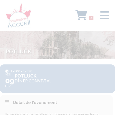
0
POTLUCK
19h00 - 22h30
VEN
POTLUCK
09
DÎNER CONVIVIAL
FEV
Détail de l'évènement
Envie de partager un dîner en bonne compagnie en toute