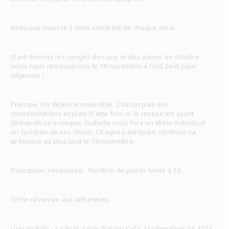
Retrouve-nous le 3 ième vendredi de chaque mois.
Etant donnés les congés des uns et des autres en octobre,
nous nous retrouverons le 18 novembre à Oud Zuid pour
déjeuner !
Principe: On déjeune ensemble. Chacun paie ses
consommations et plats (Cette fois-ci, le restaurant ayant
demandé un acompte, Isabelle vous fera un tikkie individuel
en fonction de vos choix). Chaque participant confirme sa
présence au plus tard le 14 novembre.
Inscription nécessaire : Nombre de places limité à 10.
Offre réservée aux adhérents.
Lieu de RDV : à 12H15 à Wils Bakery Café, Stadionplein 24, 1076