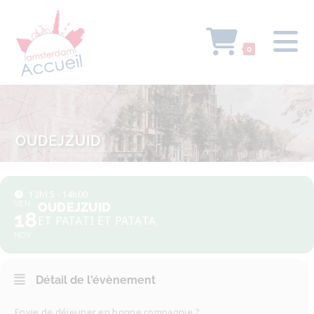
0
OUDEJZUID
12h15 - 14h00
VEN
OUDEJZUID
18
ET PATATI ET PATATA
NOV
Détail de l'évènement
Envie de déjeuner en bonne compagnie ?