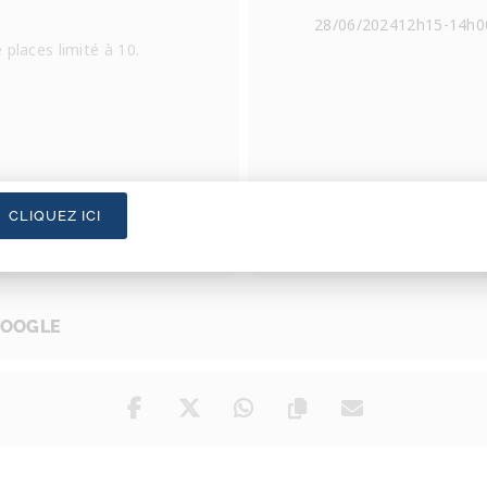
28/06/2024
12h15
-
14h0
 places limité à 10.
CLIQUEZ ICI
GOOGLE