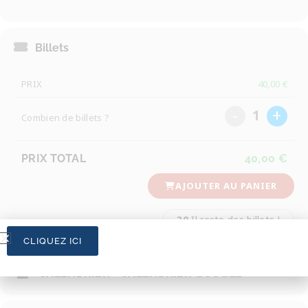
Billets
PRIX
40,00
€
-
+
1
Combien de billets ?
PRIX TOTAL
40,00
€
AJOUTER AU PANIER
30
Il reste des billets !
CLIQUEZ ICI
CALENDRIER
CALENDRIER GOOGLE