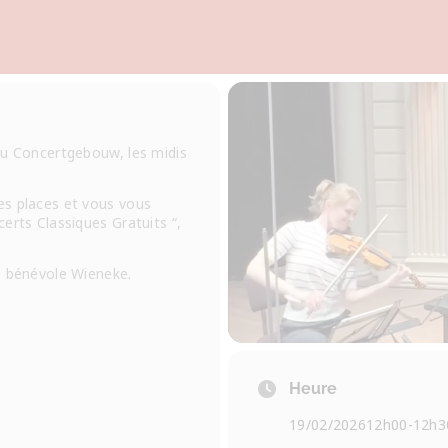
au Concertgebouw, les midis
es places et vous vous
erts Classiques Gratuits “,
e bénévole Wieneke.
Heure
19/02/2026
12h00
-
12h3