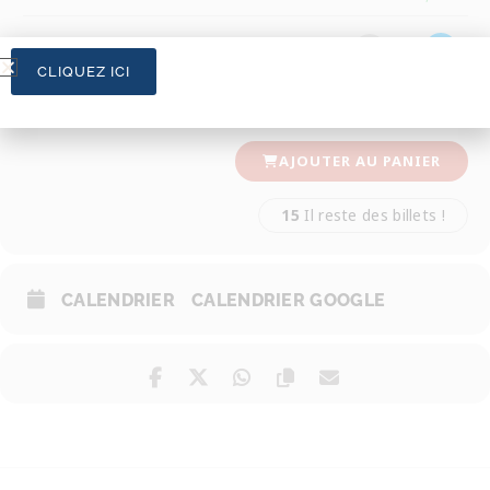
-
+
1
Combien de billets ?
CLIQUEZ ICI
PRIX TOTAL
15,00
€
AJOUTER AU PANIER
15
Il reste des billets !
CALENDRIER
CALENDRIER GOOGLE