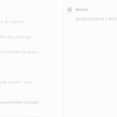
Heure
09/06/2022
9h30
-
14h00
e de cuisine !
arte aux asperges.
s ensemble sur place.
mule entrée + plat,
.
d’Amsterdam Accueil
.