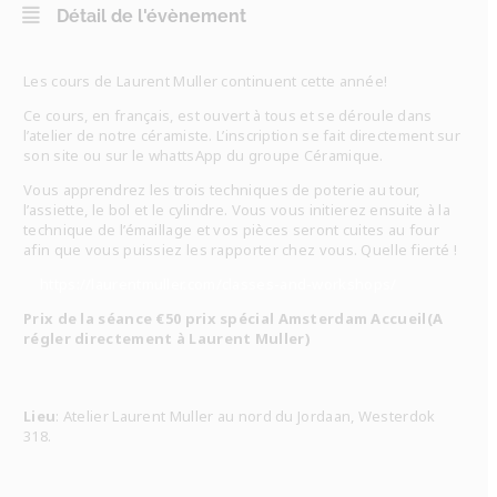
Détail de l'évènement
Les cours de Laurent Muller continuent cette année!
Ce cours, en français, est ouvert à tous et se déroule dans
l’atelier de notre céramiste. L’inscription se fait directement sur
son site ou sur le whattsApp du groupe Céramique.
Vous apprendrez les trois techniques de poterie au tour,
l’assiette, le bol et le cylindre. Vous vous initierez ensuite à la
technique de l’émaillage et vos pièces seront cuites au four
afin que vous puissiez les rapporter chez vous. Quelle fierté !
https://laurentmuller.com/classes-and-workshops/
Prix de la séance €50 prix spécial Amsterdam Accueil(A
régler directement à Laurent Muller)
Lieu
: Atelier Laurent Muller au nord du Jordaan, Westerdok
318.