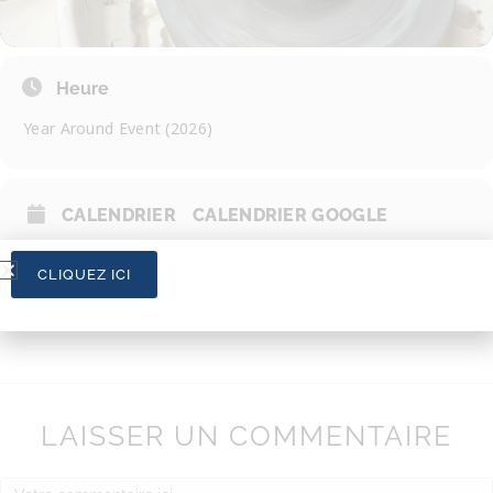
Heure
Year Around Event (2026)
CALENDRIER
CALENDRIER GOOGLE
CLIQUEZ ICI
LAISSER UN COMMENTAIRE