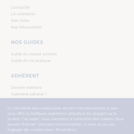
L’actualité
Le calendrier
Nos clubs
Nos découvertes
NOS GUIDES
Guide du nouvel arrivant
Guide de vie pratique
ADHÉRENT
Devenir membre
Comment adhérer ?
Se connecter
Ce site utilise des cookies pour son bon fonctionnement et pour
vous offrir la meilleure expérience utilisateur. En cliquant sur le
bouton "J'accepte", vous consentez à l'utilisation des cookies. Vous
pouvez "Refuser" certaines fonctionnalités, et avez accès aux
réglages des cookies dans "Paramètres".