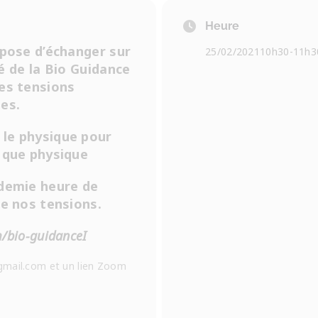
Heure
opose d’échanger sur
25/02/2021
10h30
-
11h3
té
de la Bio Guidance
es tensions
es.
le physique pour
 que physique
 demie heure de
de nos tensions.
m/bio-guidanceI
gmail.com et un lien Zoom