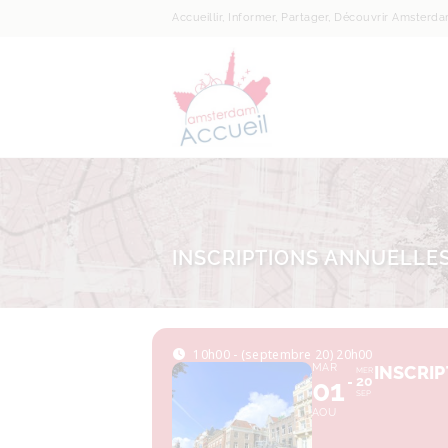
Accueillir, Informer, Partager, Découvrir Amsterd
INSCRIPTIONS ANNUELLE
10h00 - (septembre 20) 20h00
MAR
INSCRI
MER
01
20
SEP
AOU