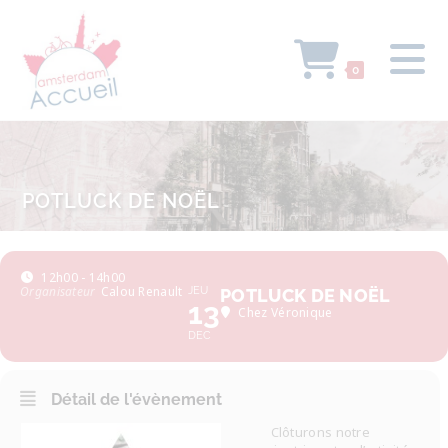
0
POTLUCK DE NOËL
12h00 - 14h00
Organisateur
Calou Renault
JEU
POTLUCK DE NOËL
13
Chez Véronique
DEC
Détail de l'évènement
Clôturons notre