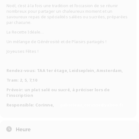
Noël, c’est à la fois une tradition et l’occasion de se réunir
nombreux pour partager un chaleureux moment et un
savoureux repas de spécialités salées ou sucrées, préparées
par chacune.
La Recette Idéale…
Un mélange de Générosité et de Plaisirs partagés !
Joyeuses Fêtes !
Rendez-vous: TAA 1er étage, Leidseplein, Amsterdam,
Tram: 2, 5, 7,10
Prévoir: un plat salé ou sucré, à préciser lors de
l’inscription
Responsible: Corinne,
gaborieau_corinne@yahoo.fr
Heure