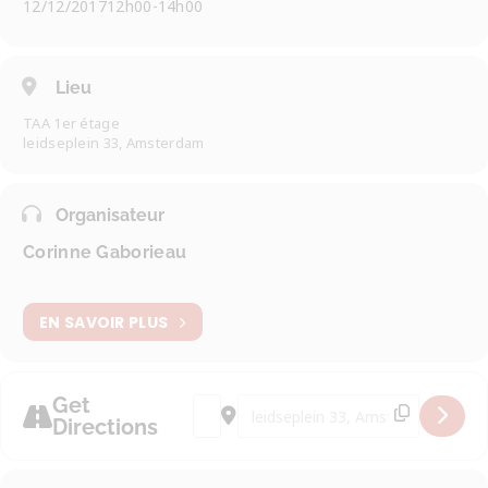
12/12/2017
12h00
-
14h00
Lieu
TAA 1er étage
leidseplein 33, Amsterdam
Organisateur
Corinne Gaborieau
EN SAVOIR PLUS
Get
Address - Fête de Noël… Déjeuner de N
Destination Address - Fête de No
Directions