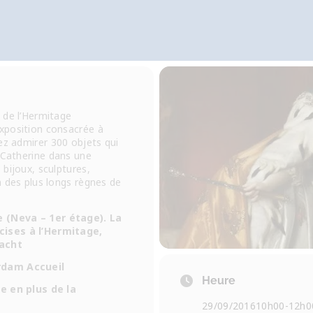
 de l’Hermitage
xposition consacrée à
ez admirer 300 objets qui
 Catherine dans une
bijoux, sculptures,
 des plus longs règnes de
 (Neva – 1er étage). La
ises à l’Hermitage,
acht
rdam Accueil
Heure
e en plus de la
29/09/2016
10h00
-
12h0