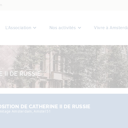
am
L’Association
Nos activités
Vivre à Amster
 II DE RUSSIE
SITION DE CATHERINE II DE RUSSIE
mitage Amsterdam
, Amstel 51