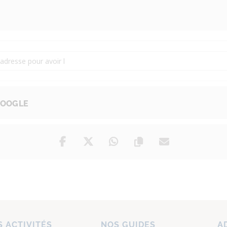
ition de Catherine II de Russie [prD3aSqSm]
GOOGLE
 ACTIVITÉS
NOS GUIDES
A