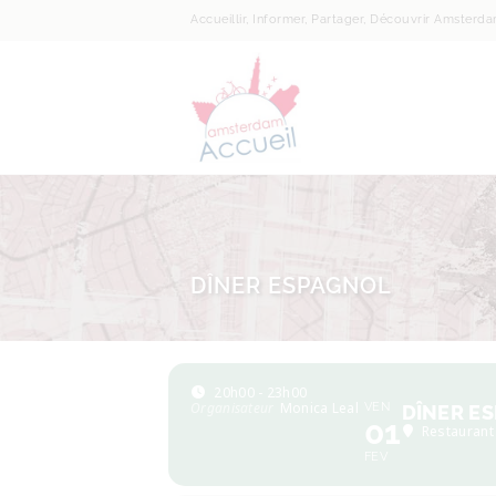
Accueillir, Informer, Partager, Découvrir Amsterd
DÎNER ESPAGNOL
20h00 - 23h00
Organisateur
Monica Leal
VEN
DÎNER E
01
Restaurant
FEV