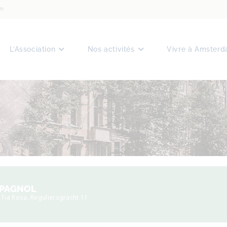
am
L’Association
Nos activités
Vivre à Amster
SPAGNOL
 Tia Rosa
, Reguliersgracht 11