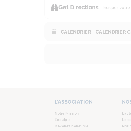
Address - Dîner
Get Directions
CALENDRIER
CALENDRIER 
L’ASSOCIATION
NOS
Notre Mission
L’act
L’équipe
Le c
Devenez bénévole !
Nos 