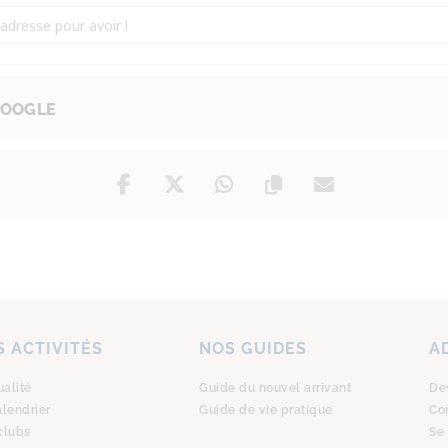
 espagnol [CSHCZfjZc]
GOOGLE
 ACTIVITÉS
NOS GUIDES
A
ualité
Guide du nouvel arrivant
De
alendrier
Guide de vie pratique
Co
clubs
Se