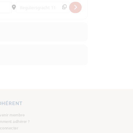
Destination Address - Dîner espagnol [0alTWngKv]
DHÉRENT
venir membre
mment adhérer ?
 connecter