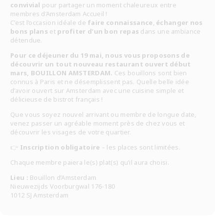
convivial
pour partager un moment chaleureux entre
membres d’Amsterdam Accueil !
C’est l’occasion idéale de
faire connaissance
,
échanger nos
bons plans
et
profiter d’un bon repas
dans une ambiance
détendue.
Pour ce déjeuner du 19 mai, nous vous proposons de
découvrir un tout nouveau restaurant ouvert début
mars, BOUILLON AMSTERDAM.
Ces bouillons sont bien
connus à Paris et ne désemplissent pas. Quelle belle idée
d’avoir ouvert sur Amsterdam avec une cuisine simple et
délicieuse de bistrot français !
Que vous soyez nouvel arrivant ou membre de longue date,
venez passer un agréable moment près de chez vous et
découvrir les visages de votre quartier.
👉
Inscription obligatoire
– les places sont limitées.
Chaque membre paiera le(s) plat(s) qu’il aura choisi.
Lieu :
Bouillon d’Amsterdam
Nieuwezijds Voorburgwal 176-180
1012 SJ Amsterdam