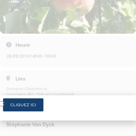
Heure
28/09/2016
14h00
-
16h00
Lieu
Domaine Olmenhorst
Lisserweg 481, 2165 AS Lisserbroek
CLIQUEZ ICI
Organisateur
Stéphanie Van Dyck