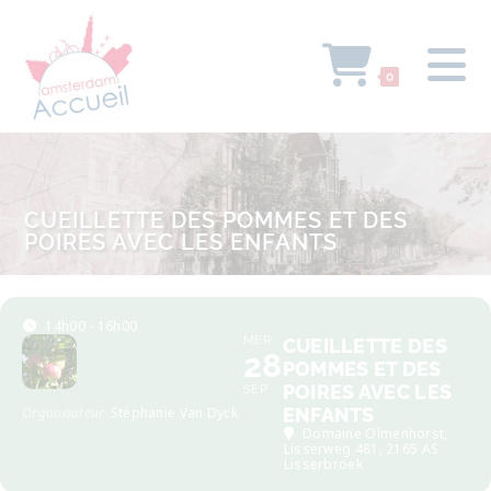
0
CUEILLETTE DES POMMES ET DES
POIRES AVEC LES ENFANTS
14h00 - 16h00
MER
CUEILLETTE DES
28
POMMES ET DES
POIRES AVEC LES
SEP
Organisateur
Stéphanie Van Dyck
ENFANTS
Domaine Olmenhorst
,
Lisserweg 481, 2165 AS
Lisserbroek