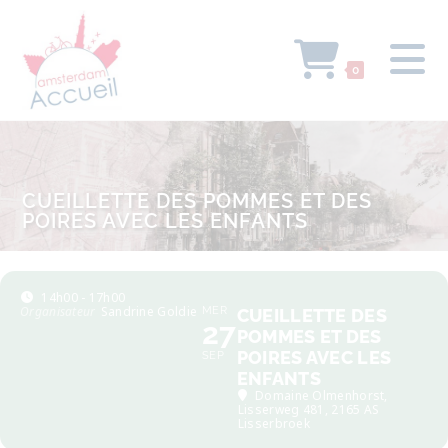
0
CUEILLETTE DES POMMES ET DES
POIRES AVEC LES ENFANTS
14h00 - 17h00
Organisateur
Sandrine Goldie
MER
CUEILLETTE DES
27
POMMES ET DES
POIRES AVEC LES
SEP
ENFANTS
Domaine Olmenhorst
,
Lisserweg 481, 2165 AS
Lisserbroek