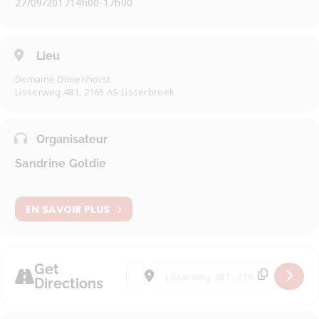
27/09/2017
14h00
-
17h00
Lieu
Domaine Olmenhorst
Lisserweg 481, 2165 AS Lisserbroek
Organisateur
Sandrine Goldie
EN SAVOIR PLUS
Get
Address - Cueillette des pommes et des
Destination Address - Cueillette 
Directions