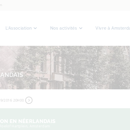
am
L’Association
Nos activités
Vivre à Amster
LANDAIS
09/2016 20H00
ON EN NÉERLANDAIS
 Roelof Hartplein, Amsterdam