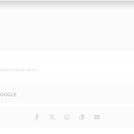
rsation en Néerlandais [C2PjUvviV]
GOOGLE