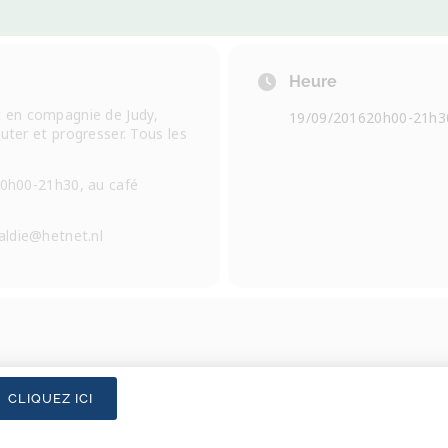
Heure
 en compagnie de Judy,
19/09/2016
20h00
-
21h3
uter et progresser. Tous les
20h00-21h30, au café
aldie@hetnet.nl
CLIQUEZ ICI