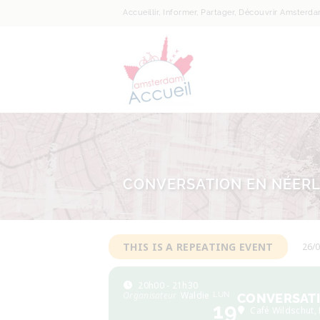
Accueillir, Informer, Partager, Découvrir Amsterd
CONVERSATION EN NÉER
THIS IS A REPEATING EVENT
26/
20h00 - 21h30
Organisateur
Waldie
LUN
CONVERSATI
19
Café Wildschut
,