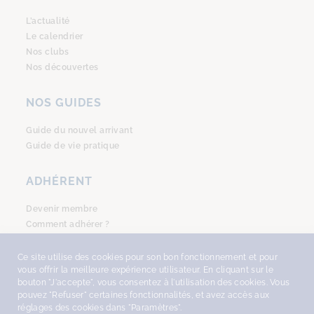
L’actualité
Le calendrier
Nos clubs
Nos découvertes
NOS GUIDES
Guide du nouvel arrivant
Guide de vie pratique
ADHÉRENT
Devenir membre
Comment adhérer ?
Se connecter
Ce site utilise des cookies pour son bon fonctionnement et pour
vous offrir la meilleure expérience utilisateur. En cliquant sur le
bouton "J'accepte", vous consentez à l'utilisation des cookies. Vous
pouvez "Refuser" certaines fonctionnalités, et avez accès aux
réglages des cookies dans "Paramètres".