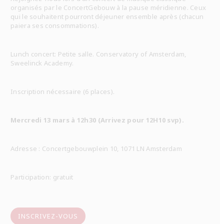
organisés par le ConcertGebouw à la pause méridienne. Ceux
qui le souhaitent pourront déjeuner ensemble après (chacun
paiera ses consommations).
Lunch concert: Petite salle. Conservatory of Amsterdam,
Sweelinck Academy.
Inscription nécessaire (6 places).
Mercredi 13 mars à 12h30 (Arrivez pour 12H10 svp).
Adresse : Concertgebouwplein 10, 1071 LN Amsterdam
Participation: gratuit
INSCRIVEZ-VOUS