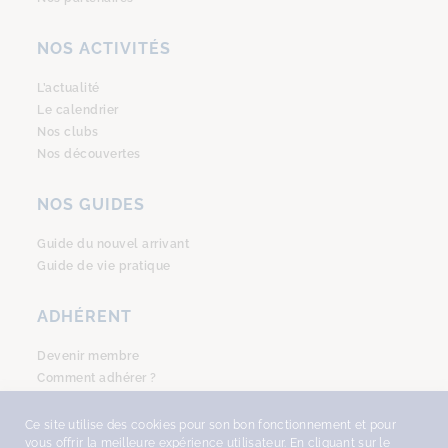
NOS ACTIVITÉS
L’actualité
Le calendrier
Nos clubs
Nos découvertes
NOS GUIDES
Guide du nouvel arrivant
Guide de vie pratique
ADHÉRENT
Devenir membre
Comment adhérer ?
Se connecter
Ce site utilise des cookies pour son bon fonctionnement et pour
vous offrir la meilleure expérience utilisateur. En cliquant sur le