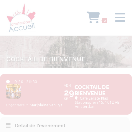
0
COCKTAIL DE BIENVENUE
19h30 - 21h30
VEN
COCKTAIL DE
29
BIENVENUE
Café Eerste Klas
,
SEP
Stationsplein 15, 1012 AB
Organisateur
Marjolaine van Eys
Amsterdam
Détail de l'évènement