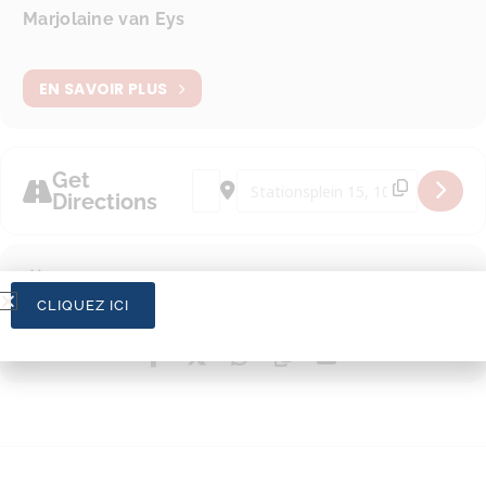
Marjolaine van Eys
EN SAVOIR PLUS
Get
Address - Cocktail de Bienvenue [EooIa
Destination Address - Cocktail d
Directions
CALENDRIER
CALENDRIER GOOGLE
CLIQUEZ ICI