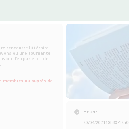
ère rencontre littéraire
 avons eu une tournante
casion d’en parler et de
.
es membres ou auprès de
m
Heure
20/04/2021
10h30
-
12h0