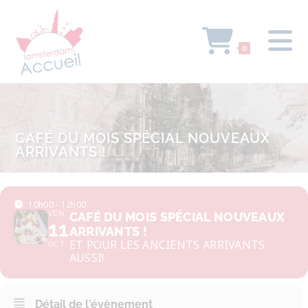
0
CAFÉ DU MOIS SPÉCIAL NOUVEAUX
ARRIVANTS !
10h00 - 12h00
VEN
CAFÉ DU MOIS SPÉCIAL NOUVEAUX
11
ARRIVANTS !
ET POUR LES ANCIENTS ARRIVANTS
OCT
AUSSI!
Détail de l'évènement