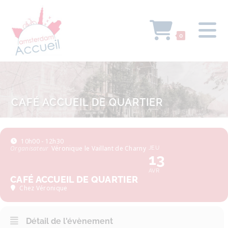
0
CAFÉ ACCUEIL DE QUARTIER
10h00 - 12h30
Organisateur
Véronique le Vaillant de Charny
JEU
13
AVR
CAFÉ ACCUEIL DE QUARTIER
Chez Véronique
Détail de l'évènement