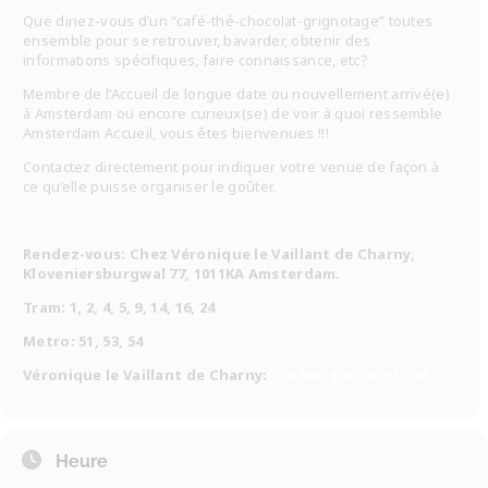
Que diriez-vous d’un “café-thé-chocolat-grignotage” toutes
ensemble pour se retrouver, bavarder, obtenir des
informations spécifiques, faire connaissance, etc?
Membre de l’Accueil de longue date ou nouvellement arrivé(e)
à Amsterdam ou encore curieux(se) de voir à quoi ressemble
Amsterdam Accueil, vous êtes bienvenues !!!
Contactez directement pour indiquer votre venue de façon à
ce qu’elle puisse organiser le goûter.
Rendez-vous: Chez Véronique le Vaillant de Charny,
Kloveniersburgwal 77, 1011KA Amsterdam.
Tram: 1, 2, 4, 5, 9, 14, 16, 24
Metro: 51, 53, 54
Véronique le Vaillant de Charny:
v.lvdc@inter.nl.net
Heure