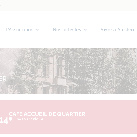
am
L’Association
Nos activités
Vivre à Amster
ER
JEU
CAFÉ ACCUEIL DE QUARTIER
14
Chez Véronique
DEC