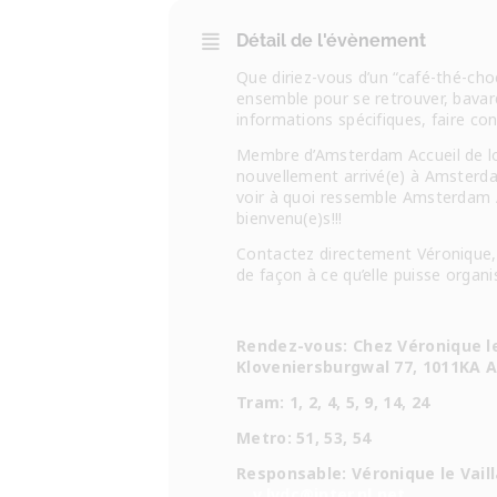
Détail de l'évènement
Que diriez-vous d’un “café-thé-ch
ensemble pour se retrouver, bavar
informations spécifiques, faire co
Membre d’Amsterdam Accueil de l
nouvellement arrivé(e) à Amsterd
voir à quoi ressemble Amsterdam A
bienvenu(e)s!!!
Contactez directement Véronique,
de façon à ce qu’elle puisse organis
Rendez-vous: Chez Véronique le
Kloveniersburgwal 77, 1011KA
Tram: 1, 2, 4, 5, 9, 14, 24
Metro: 51, 53, 54
Responsable: Véronique le Vail
v.lvdc@inter.nl.net