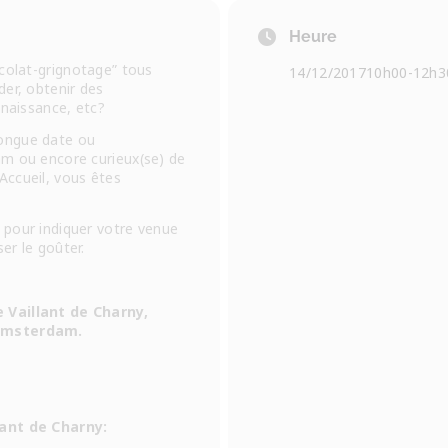
Heure
ocolat-grignotage” tous
14/12/2017
10h00
-
12h3
der, obtenir des
nnaissance, etc?
ongue date ou
am ou encore curieux(se) de
ccueil, vous êtes
 pour indiquer votre venue
er le goûter.
 Vaillant de Charny,
 Amsterdam.
lant de Charny: