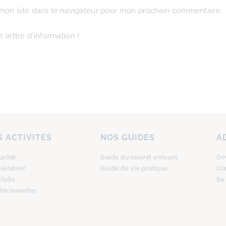
mon site dans le navigateur pour mon prochain commentaire.
 lettre d'information !
 ACTIVITÉS
NOS GUIDES
A
ualité
Guide du nouvel arrivant
De
alendrier
Guide de vie pratique
Co
clubs
Se
découvertes