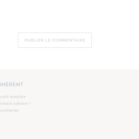
DHÉRENT
venir membre
mment adhérer ?
 connecter