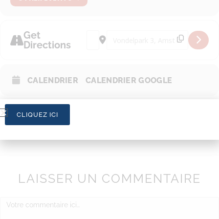
Get
Address - Ça marche au Vondel [Fbzj6c
Destination Address - Ça marche
Directions
CALENDRIER
CALENDRIER GOOGLE
CLIQUEZ ICI
LAISSER UN COMMENTAIRE