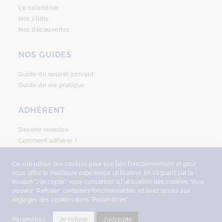
Le calendrier
Nos clubs
Nos découvertes
NOS GUIDES
Guide du nouvel arrivant
Guide de vie pratique
ADHÉRENT
Devenir membre
Comment adhérer ?
Se connecter
Ce site utilise des cookies pour son bon fonctionnement et pour
vous offrir la meilleure expérience utilisateur. En cliquant sur le
bouton "J'accepte", vous consentez à l'utilisation des cookies. Vous
pouvez "Refuser" certaines fonctionnalités, et avez accès aux
réglages des cookies dans "Paramètres".
COPYRIGHT © 2026
AMSTERDAM ACCUEIL
, TOUS DROITS RÉSERVÉS -
DESIGN
WITH ♥︎ BY NEKOSIGN
-
MENTIONS LÉGALES
•
POLITIQUE DE
Je refuse
J'accepte
Paramètres