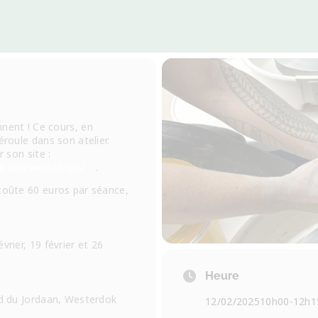
nent ! Ce cours, en
éroule dans son atelier.
r son site :
es-and-workshops/
.
 coûte 60 euros par séance,
vrier, 19 février et 26
Heure
rd du Jordaan, Westerdok
12/02/2025
10h00
-
12h1