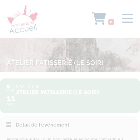
0
ATELIER PATISSERIE (LE SOIR)
18h30 - 21h00
MER
ATELIER PATISSERIE (LE SOIR)
11
DEC
Détail de l'évènement
Apprendre autour d’un bon verre et en bonne compagnie à